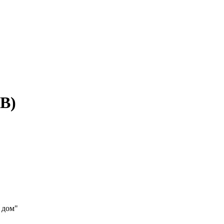
В)
 дом"