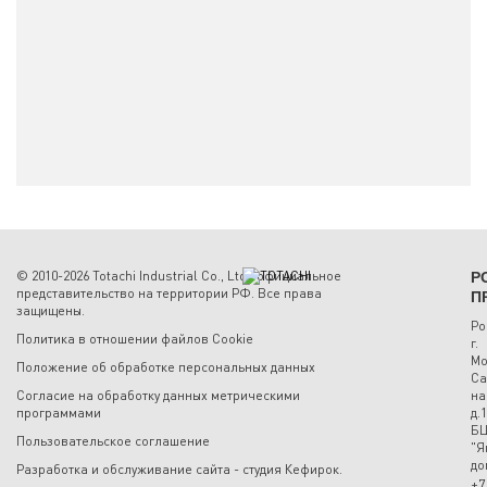
© 2010-2026 Totachi Industrial Co., Ltd., официальное
Р
представительство на территории РФ. Все права
П
защищены.
Ро
Политика в отношении файлов Cookie
г.
Мо
Положение об обработке персональных данных
Са
Согласие на обработку данных метрическими
на
программами
д.1
Б
Пользовательское соглашение
"Я
до
Разработка и обслуживание сайта -
студия Кефирок
.
+7