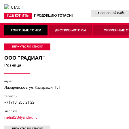
НА ОСНОВНОЙ САЙТ
ГДЕ КУПИТЬ
ПРОДУКЦИЮ TOTACHI
ТОРГОВЫЕ ТОЧКИ
ДИСТРИБЬЮТОРЫ
ФИРМЕННЫЕ С
ВЕРНУТЬСЯ К СПИСКУ
ООО "РАДИАЛ"
Розница
адрес:
Лазаревское, ул. Калараши, 151
телефон:
+7 (918) 200 21 22
эл.почта:
radial23@yandex.ru
ВЕРНУТЬСЯ К СПИСКУ