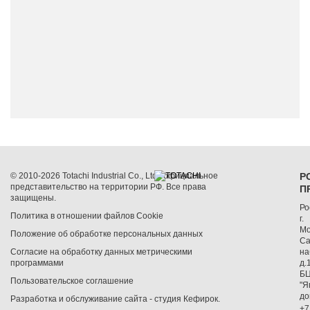
© 2010-2026 Totachi Industrial Co., Ltd., официальное
Р
представительство на территории РФ. Все права
П
защищены.
Ро
Политика в отношении файлов Cookie
г.
Мо
Положение об обработке персональных данных
Са
Согласие на обработку данных метрическими
на
программами
д.
Б
Пользовательское соглашение
"Я
до
Разработка и обслуживание сайта -
студия Кефирок
.
+7